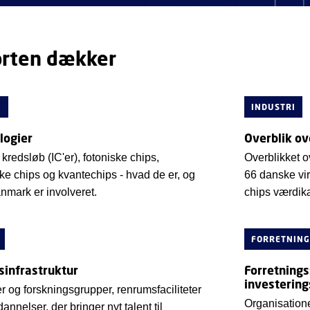
rten dækker
I
INDUSTRI
logier
Overblik ov
kredsløb (IC'er), fotoniske chips,
Overblikket o
ske chips og kvantechips - hvad de er, og
66 danske vir
mark er involveret.
chips værdik
FORRETNING
sinfrastruktur
Forretningss
investerin
er og forskningsgrupper, renrumsfaciliteter
Organisatione
nnelser, der bringer nyt talent til