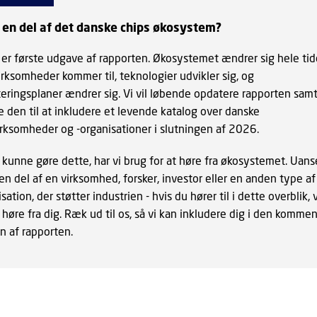
 en del af det danske chips økosystem?
 er første udgave af rapporten. Økosystemet ændrer sig hele tid
irksomheder kommer til, teknologier udvikler sig, og
teringsplaner ændrer sig. Vi vil løbende opdatere rapporten sam
e den til at inkludere et levende katalog over danske
irksomheder og -organisationer i slutningen af 2026.
t kunne gøre dette, har vi brug for at høre fra økosystemet. Uan
en del af en virksomhed, forsker, investor eller en anden type af
sation, der støtter industrien - hvis du hører til i dette overblik, v
høre fra dig. Ræk ud til os, så vi kan inkludere dig i den komme
n af rapporten.