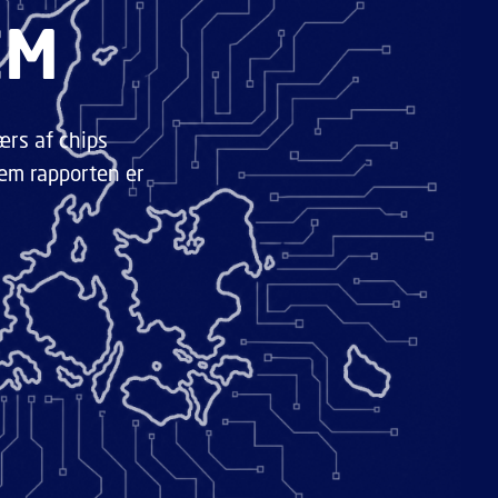
EM
ærs af chips
tem rapporten er