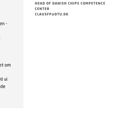
HEAD OF DANISH CHIPS COMPETENCE
CENTER
CLAUSFP@DTU.DK
en -
t
set om
il vi
nde