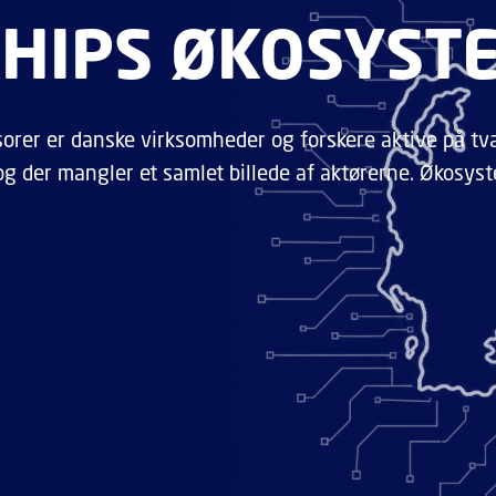
CHIPS ØKOSYST
nsorer er danske virksomheder og forskere aktive på tv
 der mangler et samlet billede af aktørerne. Økosys