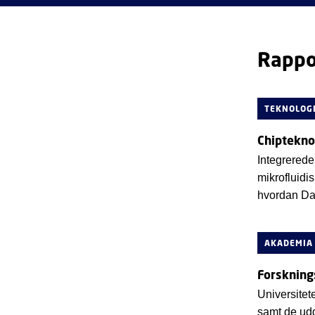
Rappo
TEKNOLOG
Chiptekno
Integrerede 
mikrofluidi
hvordan Dan
AKADEMIA
Forskning
Universitet
samt de udda