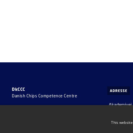
DkCCC
ADRESSE
Danish Chips Competence Centre
Akademivej
Bygning 358
2800 Kgs. L
This website