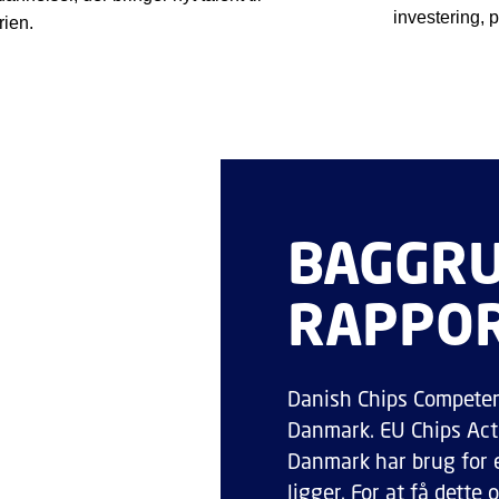
investering, p
rien.
BAGGRU
RAPPO
Danish Chips Competenc
Danmark. EU Chips Act 
Danmark har brug for et
ligger. For at få dette o