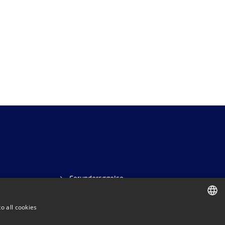
Forundersøgelse
o all cookies
ENGLISH