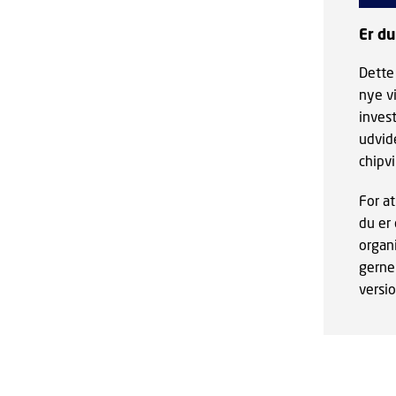
Er du
Dette
nye v
inves
udvid
chipv
For a
du er 
organi
gerne 
versio