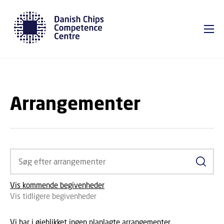
GÅ TIL PRIMÆRT INDHOLD (TRYK ENTER).
Arrangementer
Søg ef
Vis kommende begivenheder
Vis tidligere begivenheder
Vi har i øjeblikket ingen planlagte arrangementer